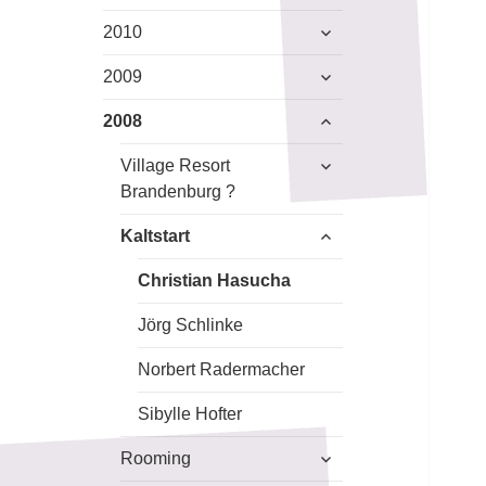
anzeigen
untermenü
2010
anzeigen
untermenü
2009
anzeigen
untermenü
2008
anzeigen
untermenü
Village Resort
anzeigen
Brandenburg ?
untermenü
Kaltstart
anzeigen
Christian Hasucha
Jörg Schlinke
Norbert Radermacher
Sibylle Hofter
untermenü
Rooming
anzeigen