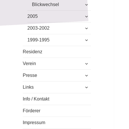
untermenü
Blickwechsel
anzeigen
untermenü
2005
anzeigen
untermenü
2003-2002
anzeigen
untermenü
1999-1995
anzeigen
Residenz
untermenü
Verein
anzeigen
untermenü
Presse
anzeigen
untermenü
Links
anzeigen
Info / Kontakt
Förderer
Impressum