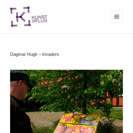
MENÜ
UND
Kunstpflug
WIDGETS
Dagmar Hugk – Invaders